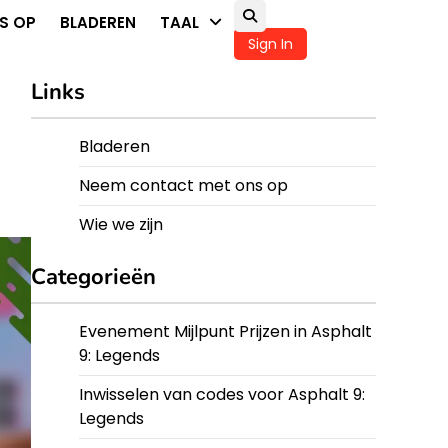
S OP
BLADEREN
TAAL
Sign In
Links
Bladeren
Neem contact met ons op
Wie we zijn
Categorieën
Evenement Mijlpunt Prijzen in Asphalt
9: Legends
Inwisselen van codes voor Asphalt 9:
Legends