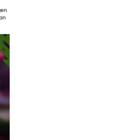
gen
van