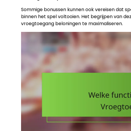
Sommige bonussen kunnen ook vereisen dat spel
binnen het spel voltooien. Het begrijpen van d
vroegtoegang beloningen te maximaliseren.