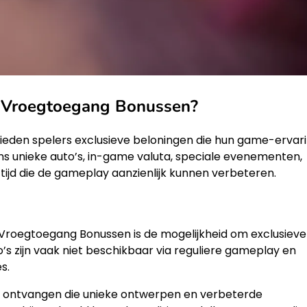
in Vroegtoegang Bonussen?
ieden spelers exclusieve beloningen die hun game-ervar
 unieke auto’s, in-game valuta, speciale evenementen,
ijd die de gameplay aanzienlijk kunnen verbeteren.
Vroegtoegang Bonussen is de mogelijkheid om exclusieve
’s zijn vaak niet beschikbaar via reguliere gameplay en
s.
s ontvangen die unieke ontwerpen en verbeterde