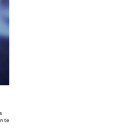
s
n te