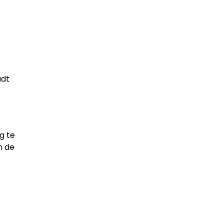
udt
g te
n de