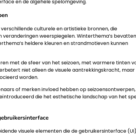
erface en de algehele spelomgeving.
pen
verschillende culturele en artistieke bronnen, die
 veranderingen weerspiegelen. Winterthema’s bevatte
omerthema’s heldere kleuren en strandmotieven kunnen
ren met de sfeer van het seizoen, met warmere tinten v
verbetert niet alleen de visuele aantrekkingskracht, maar
socieerd worden.
naars of merken invloed hebben op seizoensontwerpen,
eïntroduceerd die het esthetische landschap van het spe
ebruikersinterface
ende visuele elementen die de gebruikersinterface (UI