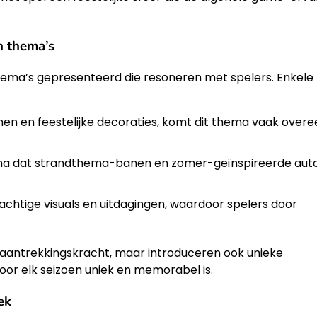
n thema’s
ema’s gepresenteerd die resoneren met spelers. Enkele
 en feestelijke decoraties, komt dit thema vaak overe
ma dat strandthema-banen en zomer-geïnspireerde auto
htige visuals en uitdagingen, waardoor spelers door
 aantrekkingskracht, maar introduceren ook unieke
r elk seizoen uniek en memorabel is.
ek