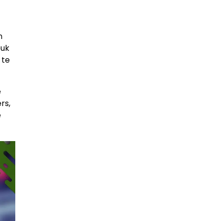
n
euk
 te
e
rs,
e