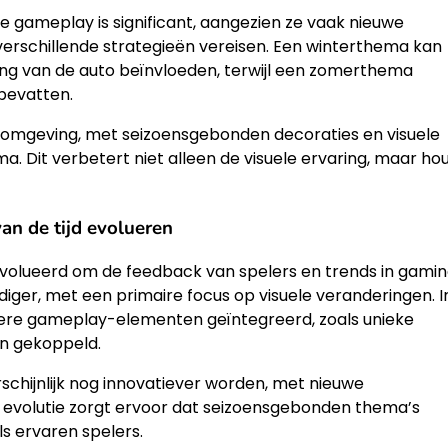
gameplay is significant, aangezien ze vaak nieuwe
erschillende strategieën vereisen. Een winterthema kan
ling van de auto beïnvloeden, terwijl een zomerthema
 bevatten.
lomgeving, met seizoensgebonden decoraties en visuele
. Dit verbetert niet alleen de visuele ervaring, maar ho
an de tijd evolueren
ëvolueerd om de feedback van spelers en trends in gamin
iger, met een primaire focus op visuele veranderingen. I
xere gameplay-elementen geïntegreerd, zoals unieke
jn gekoppeld.
schijnlijk nog innovatiever worden, met nieuwe
 evolutie zorgt ervoor dat seizoensgebonden thema’s
ls ervaren spelers.