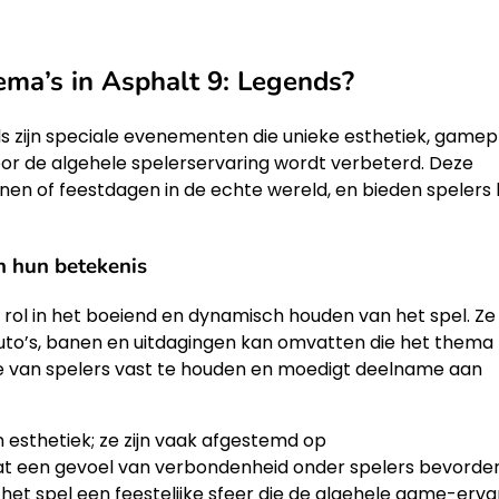
ema’s in Asphalt 9: Legends?
ds zijn speciale evenementen die unieke esthetiek, gamep
r de algehele spelerservaring wordt verbeterd. Deze
en of feestdagen in de echte wereld, en bieden spelers 
n hun betekenis
rol in het boeiend en dynamisch houden van het spel. Ze
auto’s, banen en uitdagingen kan omvatten die het thema
se van spelers vast te houden en moedigt deelname aan
esthetiek; ze zijn vaak afgestemd op
een gevoel van verbondenheid onder spelers bevorder
 het spel een feestelijke sfeer die de algehele game-erva