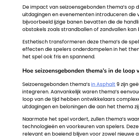
De impact van seizoensgebonden thema’s op de 
uitdagingen en evenementen introduceren die v
bijvoorbeeld ijzige banen bevatten die de hand
obstakels zoals strandballen of zandvallen kan
Esthetisch transformeren deze thema’s de spe
effecten die spelers onderdompelen in het thema
het spel ook fris en spannend.
Hoe seizoensgebonden thema’s in de loop v
Seizoensgebonden thema’s
in Asphalt
9 zijn ge
integreren. Aanvankelijk waren thema’s eenvoud
loop van de tijd hebben ontwikkelaars comple
uitdagingen en beloningen die aan het thema zi
Naarmate het spel vordert, zullen thema’s waar
technologieën en voorkeuren van spelers. Deze
relevant en boeiend blijven voor zowel nieuwe a