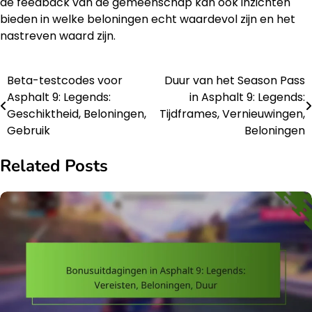
de feedback van de gemeenschap kan ook inzichten
bieden in welke beloningen echt waardevol zijn en het
nastreven waard zijn.
Beta-testcodes voor
Duur van het Season Pass
Post
Asphalt 9: Legends:
in Asphalt 9: Legends:
navigation
Geschiktheid, Beloningen,
Tijdframes, Vernieuwingen,
Gebruik
Beloningen
Related Posts