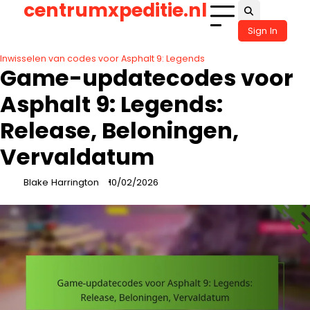
centrumxpeditie.nl
Skip
to
Sign In
content
Inwisselen van codes voor Asphalt 9: Legends
Game-updatecodes voor
Asphalt 9: Legends:
Release, Beloningen,
Vervaldatum
Blake Harrington
10/02/2026